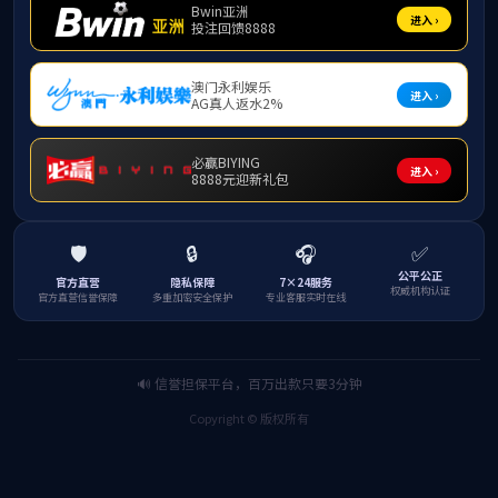
上一条：
suncitygroup太阳集团网站“云岭护航，逐梦青春”模
拟招聘大赛初赛圆满举行
下一条：
公司开展“喜迎建党百年、共庆端午佳节”活动
地址：云南省昆明市呈贡区雨花路1076号
邮编：650500
版权所有 suncitygroup太阳集团(中国)-官方网站
滇ICP备20001865
号-11
浏览：