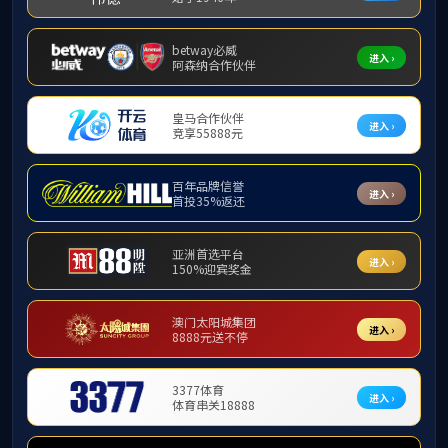
云中讯（通讯员
刘璐）
2021
年
9
月
2
日，丹桂
飘香，suncitygroup太阳集团网站迎来了
2021
级的
新同学。
110
名同学来自五湖四海，他们将要在su
ncitygroup太阳集团网站这个可爱的大家庭度过四
年的大学时光。
很多同学都是第一次离开父母，学院的领导
和老师都非常关心同学到校后的生活，陈守聪书
记、章涤凡副经理以及新生的班主任辅导员第一
时间深入员工宿舍，了解同学们到校后的生活情
况，嘘寒问暖，同时也叮嘱同学们珍惜时光，努
力学习，学有所成。